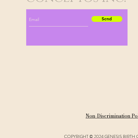
Send
Para conocer nuestros últimos consejos
y trucos de salud, suscríbase a
continuación
© 2023 por Génesis Birth Concepts Inc.
Desarrollado y asegurado por
wix
Non-Discrimination Po
COPYRIGHT © 2024 GENESIS BIRTH