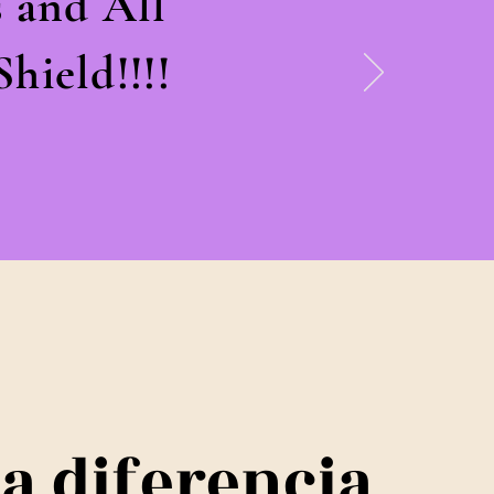
 and All
hield!!!!
la diferencia