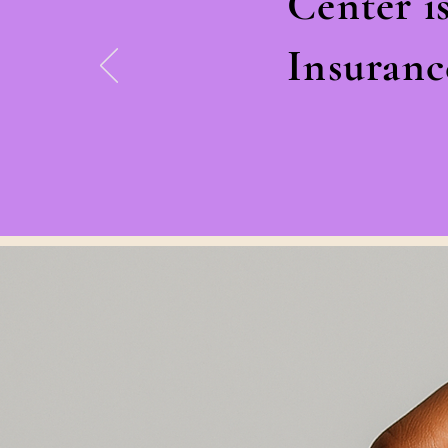
Center i
Insuranc