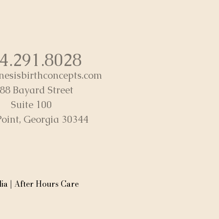
4.291.8028
esisbirthconcepts.com
88 Bayard Street
Suite 100
Point, Georgia 30344
a | After Hours Care