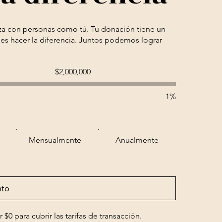
a con personas como tú. Tu donación tiene un
es hacer la diferencia. Juntos podemos lograr
Objetivo
$2,000,000
de
recaudación
de
fondos:
1%
$2,000,000
Mensualmente
Anualmente
$0 para cubrir las tarifas de transacción.