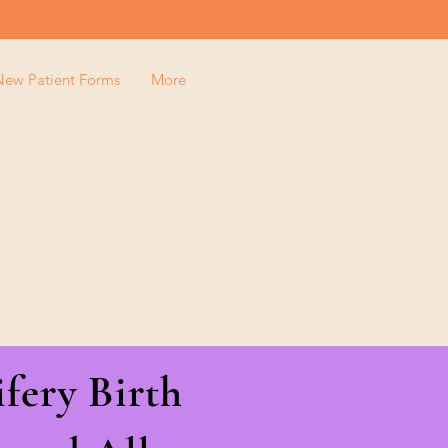
New Patient Forms
More
fery Birth