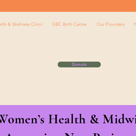
th & Wellness Clinic
GBC Birth Center
Our Providers
Donate
 Women’s Health & Midwi