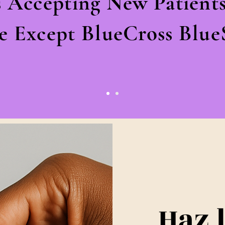
s Accepting New Patients
e Except BlueCross BlueS
Haz 