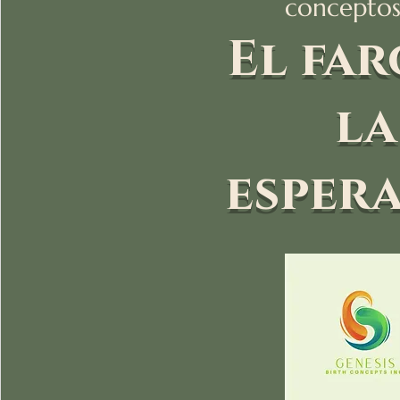
conceptos 
El far
la
esper