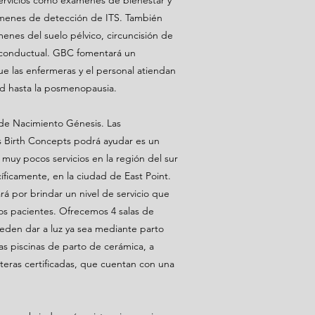
ervicios como exámenes de bienestar y
ámenes de detección de ITS. También
enes del suelo pélvico, circuncisión de
d conductual. GBC fomentará un
ue las enfermeras y el personal atiendan
d hasta la posmenopausia.
de Nacimiento Génesis. Las
s Birth Concepts podrá ayudar es un
muy pocos servicios en la región del sur
ficamente, en la ciudad de East Point.
rá por brindar un nivel de servicio que
os pacientes. Ofrecemos 4 salas de
den dar a luz ya sea mediante parto
as piscinas de parto de cerámica, a
teras certificadas, que cuentan con una