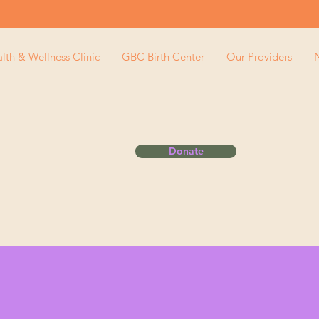
th & Wellness Clinic
GBC Birth Center
Our Providers
Donate
 Women’s Health & Midwi