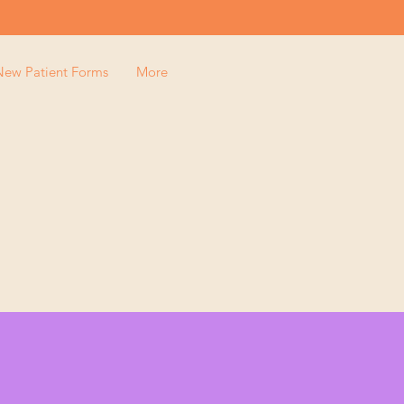
New Patient Forms
More
fery Birth