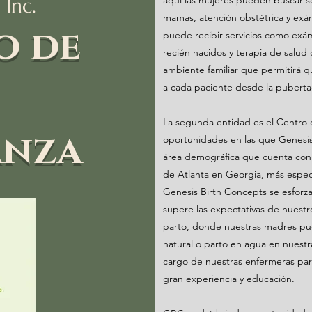
Inc.
aquí las mujeres pueden buscar s
mamas, atención obstétrica y ex
o de
puede recibir servicios como exám
recién nacidos y terapia de salu
ambiente familiar que permitirá q
a cada paciente desde la puberta
La segunda entidad es el Centro 
anza
oportunidades en las que Genesi
área demográfica que cuenta con 
de Atlanta en Georgia, más especí
Genesis Birth Concepts se esforza
supere las expectativas de nuestr
parto, donde nuestras madres pue
natural o parto en agua en nuestr
cargo de nuestras enfermeras par
gran experiencia y educación.