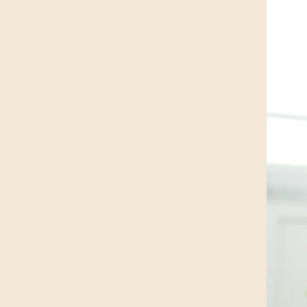
Nacimiento d
Génesis
Brindar atención integral para la 
mujer y la partería
Reservar ahora