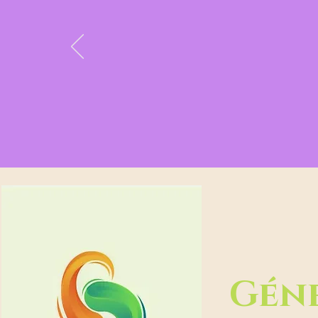
Center i
Insuranc
Géne