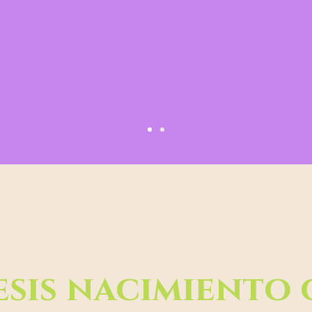
s Accepting New Patients
e Except BlueCross BlueS
sis nacimiento 