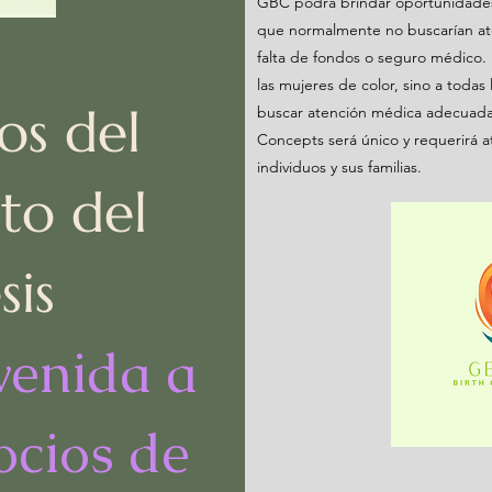
GBC podrá brindar oportunidades 
que normalmente no buscarían at
falta de fondos o seguro médico. N
las mujeres de color, sino a todas 
os del
buscar atención médica adecuada
Concepts será único y requerirá a
individuos y sus familias.
to del
sis
venida a
ocios de