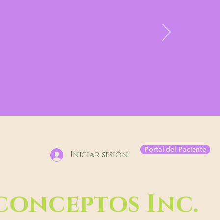
 and All
hield!!!!
Portal del Paciente
Iniciar sesión
conceptos Inc.